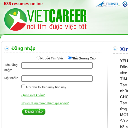
536 resumes online
Xi
Đăng nhập
Người Tìm Việc
Nhà Quảng Cáo
YÊU
Tên đăng
Đăng
nhập:
viên
Mật khẩu:
TÌM
Tạo 
Ghi nhớ tôi trên máy tính này
nhữn
Quên mật khẩu?
CHỌ
Tạo 
Người dùng mới? Tham gia ngay?
ứng 
MỘT
Sử d
hồ s