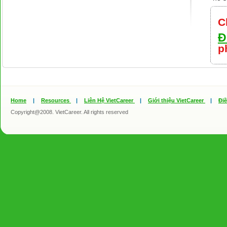
C
Đ
p
Home
|
Resources
|
Liên Hệ VietCareer
|
Giới thiệu VietCareer
|
Đi
Copyright@2008. VietCareer. All rights reserved