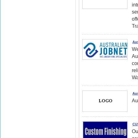
in
se
off
Tr
Aus
We
Au
co
rel
Wa
Aus
Au
CU
Ou