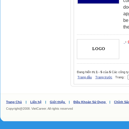
co
do
ap
be
the
:
Đang hiển thị
1 - 5
của
5
Các công ty
Trang đầu
Trang trước
Trang :
Trang Chủ
|
Liên hệ
|
Giới thiệu
|
Điều Khoản Sử Dụng
|
Chính Sá
Copyright@2008. VietCareer. All rights reserved