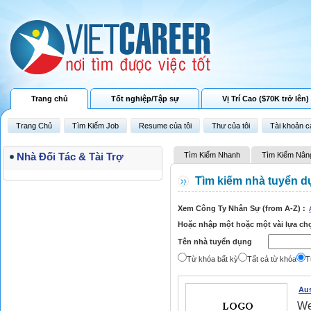
Trang chủ
Tốt nghiệp/Tập sự
Vị Trí Cao ($70K trở lên)
Trang Chủ
Tìm Kiếm Job
Resume của tôi
Thư của tôi
Tài khoản c
Nhà Đối Tác & Tài Trợ
Tìm Kiếm Nhanh
Tìm Kiếm Nân
Tìm kiếm nhà tuyển d
Xem Công Ty Nhân Sự (from A-Z) :
Hoặc nhập một hoặc một vài lựa ch
Tên nhà tuyển dụng
Từ khóa bất kỳ
Tất cả từ khóa
T
Aus
We